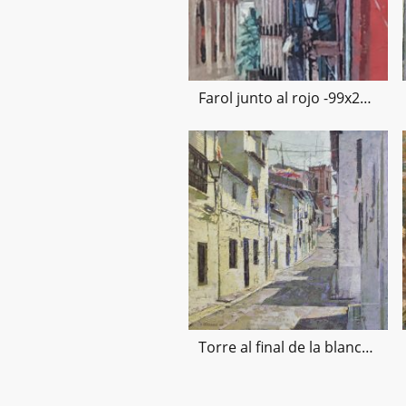
Farol junto al rojo -99x25cms- 2020
Torre al final de la blanca calle-55x55cms.