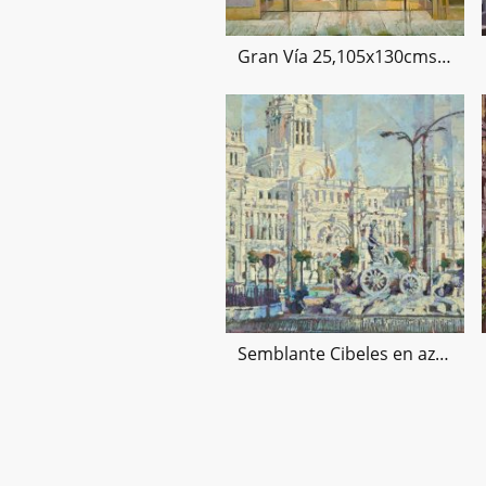
Gran Vía 25,105x130cms, 21
Semblante Cibeles en azul - 45X65-técnica mixta sobre lienzo-13