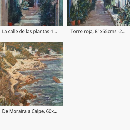
La calle de las plantas-101x59cms-2021
Torre roja, 81x55cms -2021
De Moraira a Calpe, 60x54cms