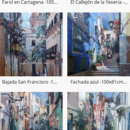
Farol en Cartagena -105x36cms -22
El Callejón de la Yeseria -65x46cms -22
Bajada San Francisco -111x65cms -2020
Fachada azul -100x81cms -2020