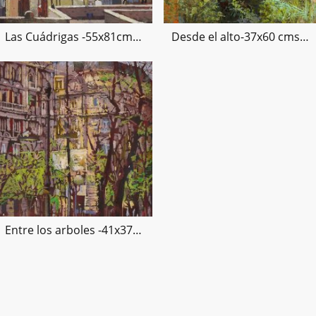
Las Cuádrigas -55x81cms -técnica mixta sobre lienzo -2014
Desde el alto-37x60 cms -tecnica mixta sobre lienzo -2014
Entre los arboles -41x37cms -2014