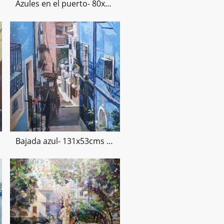
Azules en el puerto- 80x38 cms -2022
Bajada azul- 131x53cms -2021